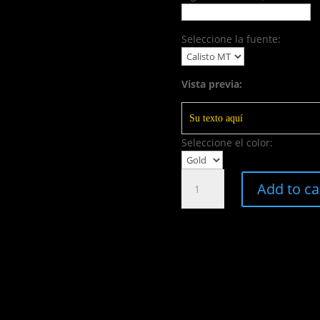
Seleccione la fuente:
Vista previa:
Su texto aquí
Seleccione el color:
Don
Add to ca
Julio
1942
Añejo
-
750ml
quantity