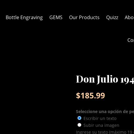
Bottle Engraving
GEMS
Our Products
Quizz
Abo
Co
Don Julio 19
$
185.99
Seleccione una opción de pe
Escribir un texto
Subir una imagen
Ingrese su texto (máximo 19 